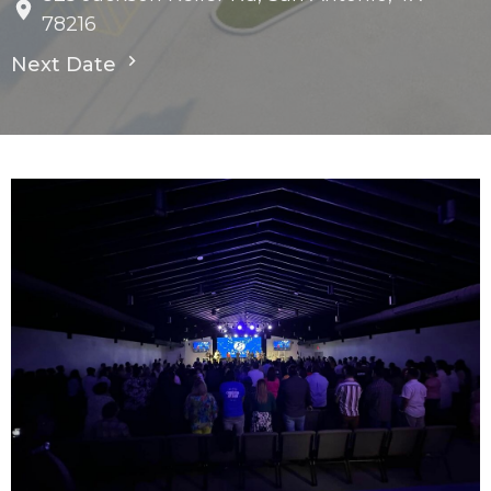
78216
Next Date