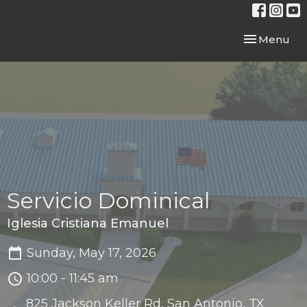
Toggle navi
Menu
Servicio Dominical
Iglesia Cristiana Emanuel
Sunday, May 17, 2026
10:00 - 11:45 am
825 Jackson Keller Rd, San Antonio, TX