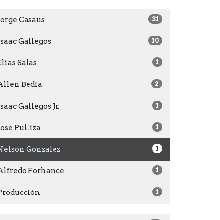
Jorge Casaus
31
Isaac Gallegos
10
Elías Salas
1
Allen Bedia
2
Isaac Gallegos Jr.
1
Jose Pulliza
1
Nelson Gonzalez
1
Alfredo Forhance
1
Producción
1